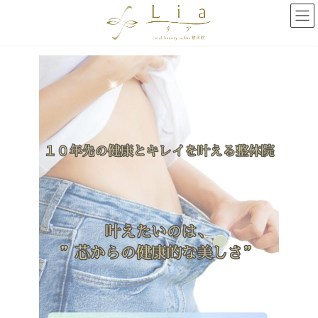
コ
ナ
ン
ビ
テ
ゲ
ン
ー
ツ
シ
へ
ョ
ス
ン
キ
に
ッ
移
プ
動